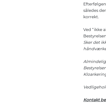
Efterfølgen
således der
korrekt.
Ved “ikke ak
Bestyrelse
Sker det ikk
håndværke
Almindelig 
Bestyrelsen
Kloarkerin
Vedligehold
Kontakt best