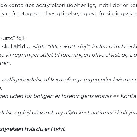
de kontaktes bestyrelsen uophørligt, indtil der er kon
 kan foretages en besigtigelse, og evt. forsikringssk
utte” fejl:
n skal
altid
besigte “ikke akutte fejl”, inden håndværke
e vil regninger stilet til foreningen blive afvist, og bo
ren.
vedligeholdelse af Varmeforsyningen eller hvis der op
.
gen uden for boligen er foreningens ansvar => Konta
else og fejl på vand- og afløbsinstalationer i boligen
yrelsen hvis du er i tvivl.