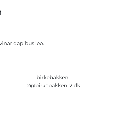
n
vinar dapibus leo.
birkebakken-
2@birkebakken-2.dk